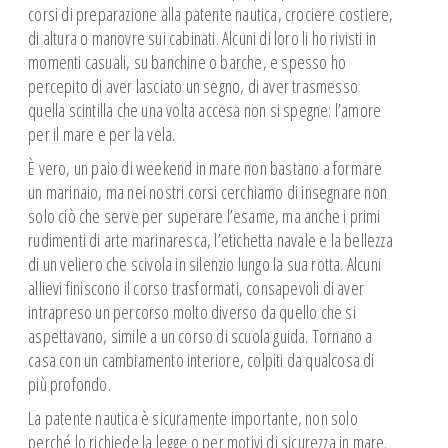
corsi di preparazione alla patente nautica, crociere costiere,
di altura o manovre sui cabinati. Alcuni di loro li ho rivisti in
momenti casuali, su banchine o barche, e spesso ho
percepito di aver lasciato un segno, di aver trasmesso
quella scintilla che una volta accesa non si spegne: l’amore
per il mare e per la vela.
È vero, un paio di weekend in mare non bastano a formare
un marinaio, ma nei nostri corsi cerchiamo di insegnare non
solo ciò che serve per superare l’esame, ma anche i primi
rudimenti di arte marinaresca, l’etichetta navale e la bellezza
di un veliero che scivola in silenzio lungo la sua rotta. Alcuni
allievi finiscono il corso trasformati, consapevoli di aver
intrapreso un percorso molto diverso da quello che si
aspettavano, simile a un corso di scuola guida. Tornano a
casa con un cambiamento interiore, colpiti da qualcosa di
più profondo.
La patente nautica è sicuramente importante, non solo
perché lo richiede la legge o per motivi di sicurezza in mare.