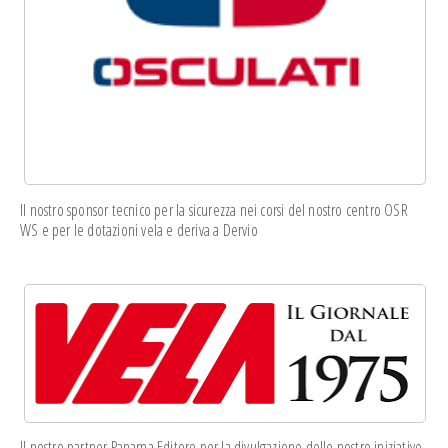
Il nostro sponsor tecnico per la sicurezza nei corsi del nostro centro OSR
WS e per le dotazioni vela e deriva a Dervio
Il nostro partner Panama Editore per la divulgazione delle nostre iniziative