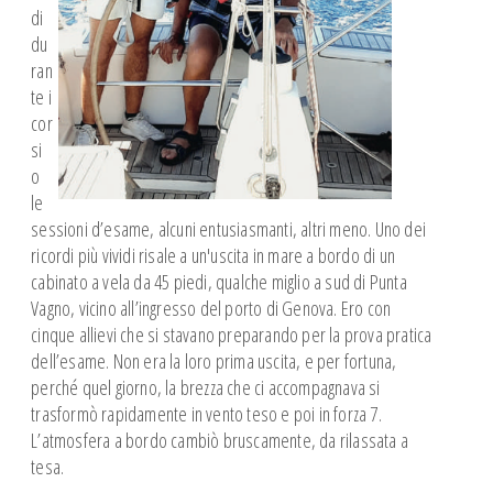
di
du
ran
te i
cor
si
o
le
sessioni d’esame, alcuni entusiasmanti, altri meno. Uno dei
ricordi più vividi risale a un'uscita in mare a bordo di un
cabinato a vela da 45 piedi, qualche miglio a sud di Punta
Vagno, vicino all’ingresso del porto di Genova. Ero con
cinque allievi che si stavano preparando per la prova pratica
dell’esame. Non era la loro prima uscita, e per fortuna,
perché quel giorno, la brezza che ci accompagnava si
trasformò rapidamente in vento teso e poi in forza 7.
L’atmosfera a bordo cambiò bruscamente, da rilassata a
tesa.