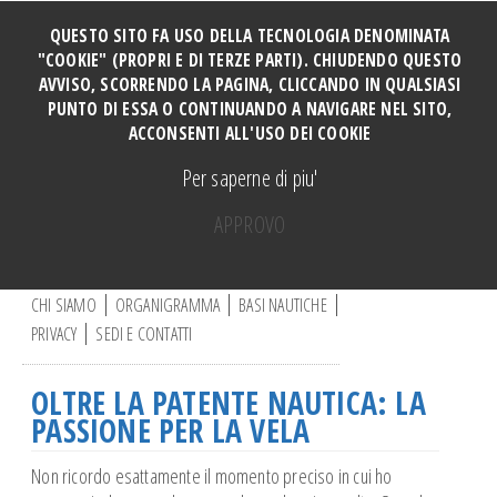
QUESTO SITO FA USO DELLA TECNOLOGIA DENOMINATA
"COOKIE" (PROPRI E DI TERZE PARTI). CHIUDENDO QUESTO
AVVISO, SCORRENDO LA PAGINA, CLICCANDO IN QUALSIASI
HOME
PUNTO DI ESSA O CONTINUANDO A NAVIGARE NEL SITO,
SOCI
ACCONSENTI ALL'USO DEI COOKIE
TUTTI I CORSI
Per saperne di piu'
CORSO PERFORMANCE
APPROVO
Manovre e Ormeggi Cabinati
C
Manutenzione Motore
e
r
CHI SIAMO
ORGANIGRAMMA
BASI NAUTICHE
Manovre a motore base DERVIO
c
PRIVACY
SEDI E CONTATTI
a
Vela ragazzi
.
Vela adulti
.
OLTRE LA PATENTE NAUTICA: LA
.
CORSO CATAMARANO
PASSIONE PER LA VELA
Canoa
Non ricordo esattamente il momento preciso in cui ho
Vela e disabili