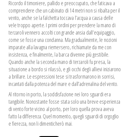
Ricordo il timoniere, pallido e preoccupato, che faticava a
comprendere che un cabinato di 14 metri non si ribalta per il
vento, anche se la falchetta toccava l’acqua a causa delle
vele troppo aperte. I primi ordini per prendere la mano di
terzaroli vennero accolti con grande ansia dall’equipaggio,
come se fosse una condanna. Ma gradualmente, le nozioni
imparate alla lavagna riemersero, richiamate da me con
insistenza, e finalmente, la barca divenne più gestibile.
Quando anche la seconda mano di terzaroli fu presa, la
situazione a bordo si rilassò, e gli occhi degli allievi iniziarono
a brillare. Le espressioni tese si trasformarono in sorrisi,
incantati dalla potenza del mare e dall’adrenalina del vento.
Al ritorno in porto, la soddisfazione nei loro sguardi era
tangibile. Nonostante fosse stata solo una breve esperienza
di vento forte vicino al porto, per loro quella prova aveva
fatto la differenza. Quel momento, quegli sguardi di orgoglio
e fierezza, non li dimenticherò mai.