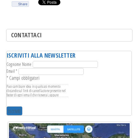
Share
CONTATTACI
ISCRIVITI ALLA NEWSLETTER
Cognome Nome
Email
*
*
Campi obbligatori
Puoi cambiare idea in qualsiasi momento
cliccando sul link di cancellazione presente nel
footer di ogni email che riceverai, oppure
scrivendo a
info@leganavale.mi.it
. Tratteremo i
tuoi dati con rispetto. Per ulteriori informazioni
sulle nostre pratiche di privacy ti invitiamo a
visitare il nostro sito web. Cliccando su
"iscriviti", accetti l'elaborazione dei tuoi dati in
conformità con questi termini.
Usiamo Mailchimp come piattaforma di
marketing. Cliccando su "iscriviti", accetti che i
tuoi dati vengano trasferite a Mailchimp per