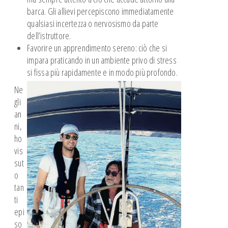
barca. Gli allievi percepiscono immediatamente
qualsiasi incertezza o nervosismo da parte
dell’istruttore.
Favorire un apprendimento sereno: ciò che si
impara praticando in un ambiente privo di stress
si fissa più rapidamente e in modo più profondo.
Ne
gli
an
ni,
ho
vis
sut
o
tan
ti
epi
so