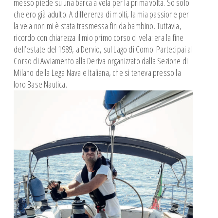
messo piede su una barca a vela per la prima volta. So solo
Corsi Meteo
che ero già adulto. A differenza di molti, la mia passione per
Corso GMDSS-SRC
la vela non mi è stata trasmessa fin da bambino. Tuttavia,
SICUREZZA WS OSR 6.01
ricordo con chiarezza il mio primo corso di vela: era la fine
dell’estate del 1989, a Dervio, sul Lago di Como. Partecipai al
CORSO NAVIGAZIONE ASTRONOMICA
Corso di Avviamento alla Deriva organizzato dalla Sezione di
PATENTE NAUTICA
Milano della Lega Navale Italiana, che si teneva presso la
CONFERENZE
loro Base Nautica.
SQUADRA AGONISTICA
SCUOLE
Giornata del Mare
REGATE
NEWS
ISTRUTTORI
I nostri Istruttori
Documenti Istruttori