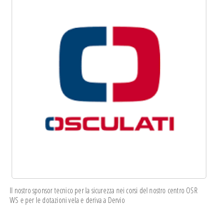
Il nostro sponsor tecnico per la sicurezza nei corsi del nostro centro OSR
WS e per le dotazioni vela e deriva a Dervio