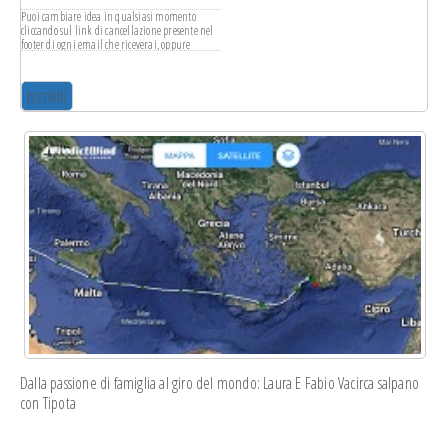
Puoi cambiare idea in qualsiasi momento
cliccando sul link di cancellazione presente nel
footer di ogni email che riceverai, oppure
scrivendo a
info@leganavale.mi.it
. Tratteremo i
tuoi dati con rispetto. Per ulteriori informazioni
sulle nostre pratiche di privacy ti invitiamo a
visitare il nostro sito web. Cliccando su
"iscriviti", accetti l'elaborazione dei tuoi dati in
conformità con questi termini.
Usiamo Mailchimp come piattaforma di
marketing. Cliccando su "iscriviti", accetti che i
tuoi dati vengano trasferite a Mailchimp per
l'elaborazione. Scopri di più sulle pratiche di
privacy di Mailchimp
qui
.
Dalla passione di famiglia al giro del mondo: Laura E Fabio Vacirca salpano
con Tipota