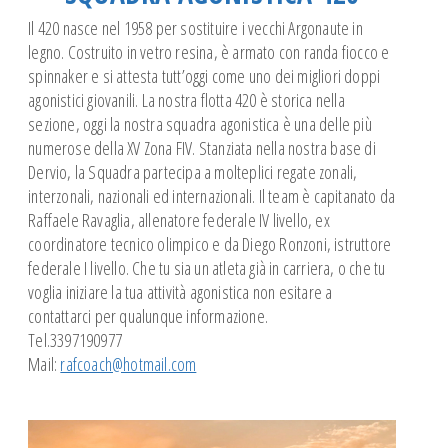
Corsi Meteo
Il 420 nasce nel 1958 per sostituire i vecchi Argonaute in
Corso GMDSS-SRC
legno. Costruito in vetro resina, è armato con randa fiocco e
spinnaker e si attesta tutt’oggi come uno dei migliori doppi
SICUREZZA WS OSR 6.01
agonistici giovanili. La nostra flotta 420 è storica nella
CORSO NAVIGAZIONE ASTRONOMICA
sezione, oggi la nostra squadra agonistica è una delle più
PATENTE NAUTICA
numerose della XV Zona FIV. Stanziata nella nostra base di
CONFERENZE
Dervio, la Squadra partecipa a molteplici regate zonali,
interzonali, nazionali ed internazionali. Il team è capitanato da
SQUADRA AGONISTICA
Raffaele Ravaglia, allenatore federale IV livello, ex
SCUOLE
coordinatore tecnico olimpico e da Diego Ronzoni, istruttore
Giornata del Mare
federale I livello. Che tu sia un atleta già in carriera, o che tu
voglia iniziare la tua attività agonistica non esitare a
REGATE
contattarci per qualunque informazione.
NEWS
Tel.3397190977
ISTRUTTORI
Mail:
rafcoach@hotmail.com
I nostri Istruttori
Documenti Istruttori