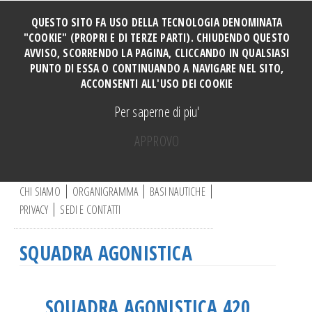
QUESTO SITO FA USO DELLA TECNOLOGIA DENOMINATA
"COOKIE" (PROPRI E DI TERZE PARTI). CHIUDENDO QUESTO
AVVISO, SCORRENDO LA PAGINA, CLICCANDO IN QUALSIASI
HOME
PUNTO DI ESSA O CONTINUANDO A NAVIGARE NEL SITO,
SOCI
ACCONSENTI ALL'USO DEI COOKIE
TUTTI I CORSI
Per saperne di piu'
CORSO PERFORMANCE
APPROVO
Manovre e Ormeggi Cabinati
C
Manutenzione Motore
e
r
CHI SIAMO
ORGANIGRAMMA
BASI NAUTICHE
Manovre a motore base DERVIO
c
PRIVACY
SEDI E CONTATTI
a
Vela ragazzi
.
Vela adulti
.
SQUADRA AGONISTICA
.
CORSO CATAMARANO
Canoa
Vela e disabili
SQUADRA AGONISTICA 420