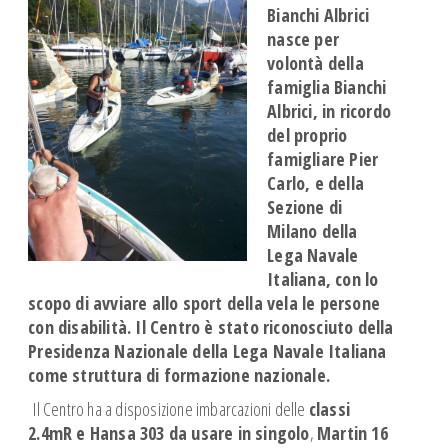
Corsi Meteo
Bianchi Albrici
nasce per
Corso GMDSS-SRC
volontà della
SICUREZZA WS OSR 6.01
famiglia Bianchi
CORSO NAVIGAZIONE ASTRONOMICA
Albrici
,
in ricordo
del proprio
PATENTE NAUTICA
famigliare Pier
CONFERENZE
Carlo
, e della
SQUADRA AGONISTICA
Sezione di
Milano della
SCUOLE
Lega Navale
Giornata del Mare
Italiana, con lo
REGATE
scopo di avviare allo sport della vela le persone
NEWS
con disabilità. Il Centro è stato
riconosciuto della
Presidenza Nazionale della Lega Navale Italiana
ISTRUTTORI
come struttura di formazione nazionale.
I nostri Istruttori
Il Centro ha a disposizione imbarcazioni delle
classi
Documenti Istruttori
2.4mR e Hansa 303 da usare in singolo
,
Martin 16