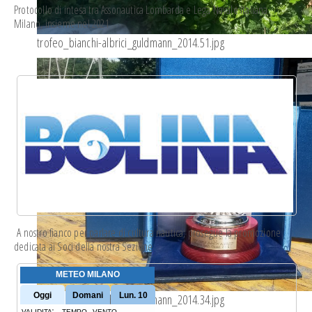
Protocollo di intesa
tra Assonautica Lombarda e Lega Navale Italiana
Milano, insieme nel 2021
trofeo_bianchi-albrici_guldmann_2014.51.jpg
A nostro fianco per parlare di cultura nautica; prosegue la
promozione
dedicata
ai Soci della nostra Sezione
trofeo_bianchi-albrici_guldmann_2014.34.jpg