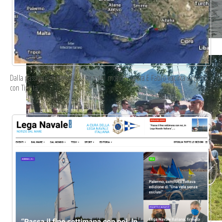
trofeo_bianchi-albrici_guldmann_2014.23.jpg
Dalla passione di famiglia al giro del mondo: Laura E Fabio Vacirca salpano
con Tipota