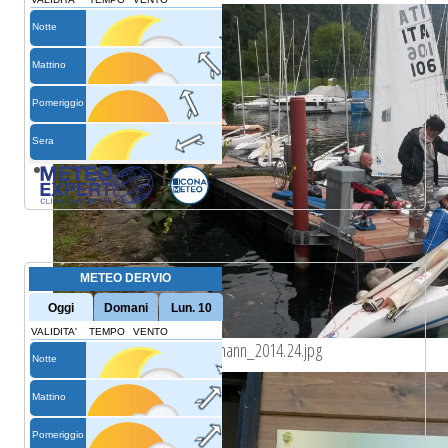
trofeo_bianchi-albrici_guldmann_2014.24.jpg