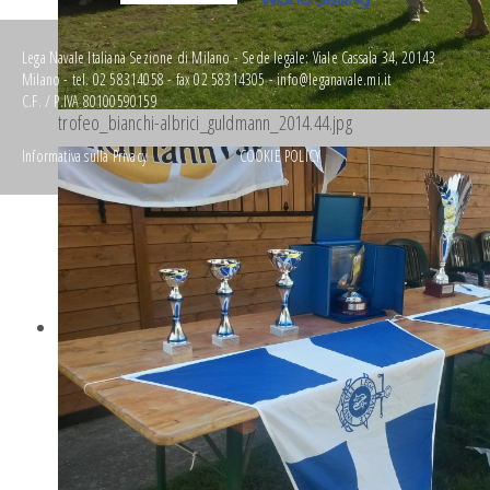
Lega Navale Italiana Sezione di Milano - Sede legale: Viale Cassala 34, 20143
Milano - tel. 02 58314058 - fax 02 58314305 -
info@leganavale.mi.it
C.F. / P.IVA 80100590159
trofeo_bianchi-albrici_guldmann_2014.44.jpg
Informativa sulla Privacy
COOKIE POLICY
web by
sofos LAB srl