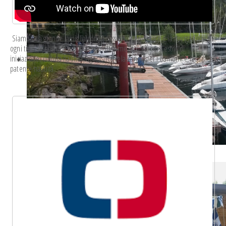
Siamo una grande famiglia con la passione per il mare e la navigazione di
ogni tipo. Ai nostri soci offriamo moltissime attività: corsi estivi di
iniziazione, cultura nautica, agonistica vela-canoa per i bambini e ragazzi e
patente nautica.
trofeo_bianchi-albrici_guldmann_2014.31.jpg