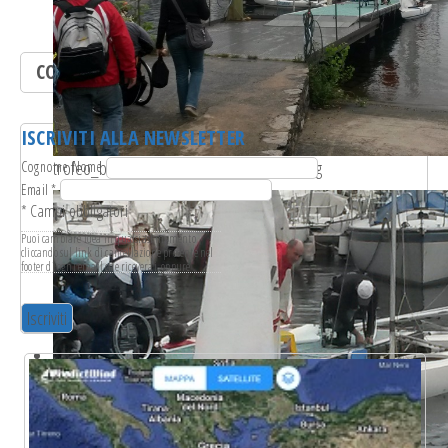
CONTATTACI
ISCRIVITI ALLA NEWSLETTER
trofeo_bianchi-albrici_guldmann_2014.19.jpg
Cognome Nome
Email
*
*
Campi obbligatori
Puoi cambiare idea in qualsiasi momento
cliccando sul link di cancellazione presente nel
footer di ogni email che riceverai, oppure
scrivendo a
info@leganavale.mi.it
. Tratteremo i
tuoi dati con rispetto. Per ulteriori informazioni
sulle nostre pratiche di privacy ti invitiamo a
visitare il nostro sito web. Cliccando su
"iscriviti", accetti l'elaborazione dei tuoi dati in
conformità con questi termini.
Usiamo Mailchimp come piattaforma di
marketing. Cliccando su "iscriviti", accetti che i
tuoi dati vengano trasferite a Mailchimp per
l'elaborazione. Scopri di più sulle pratiche di
privacy di Mailchimp
qui
.