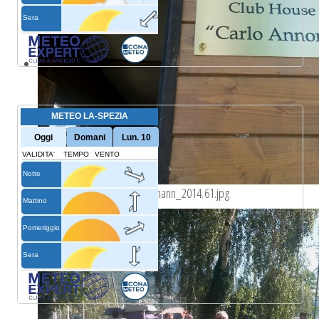
trofeo_bianchi-albrici_guldmann_2014.61.jpg