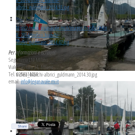
albrici_guldmann_2014.55.jpg
trofeo_bianchi-albrici_guldmann_2014.47.jpg
https://www.leganavale.mi.it/images/regate/2.4m
R_2014/trofeo_bianchi-
albrici_guldmann_2014.47.jpg
Per informazioni e iscrizioni:
Segreteria LNI Milano
Viale Cassala 34, Milano
Tel. 0258314058
trofeo_bianchi-albrici_guldmann_2014.30.jpg
email:
info@leganavale.mi.it
Share