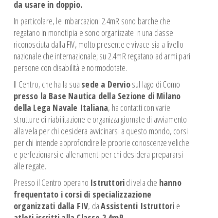
Spazio Istruttori Canoa
da usare in doppio.
Spazio Istruttori Vela
In particolare, le imbarcazioni 2.4mR sono barche che
CROCIERE ESTIVE
regatano in monotipia e sono organizzate in una classe
riconosciuta dalla FIV, molto presente e vivace sia a livello
CAMP ESTIVI
nazionale che internazionale; su 2.4mR regatano ad armi pari
persone con disabilità e normodotate.
Il Centro, che ha la sua
sede a Dervio
sul lago di Como
presso la Base Nautica della Sezione di Milano
della Lega Navale Italiana
, ha contatti con varie
strutture di riabilitazione e organizza giornate di avviamento
alla vela per chi desidera avvicinarsi a questo mondo, corsi
per chi intende approfondire le proprie conoscenze veliche
e perfezionarsi e allenamenti per chi desidera prepararsi
alle regate.
Presso il Centro operano
Istruttori
di vela che
hanno
frequentato i corsi di specializzazione
organizzati dalla FIV
, da
Assistenti Istruttori
e
atleti iscritti alla Classe 2.4mR
.