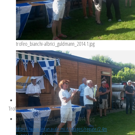
trofeo_bianchi-albrici_guldmann_2014.1.jpg
Trofeo Albricci 2014/2
trofeo_bianchi-albrici_guldmann_2014.1.jpg
https://www.leganavale.mi.it/images/regate/2.4m