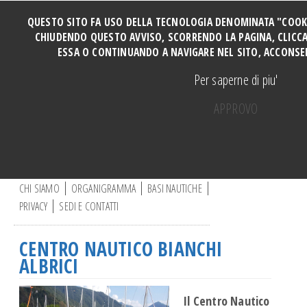
QUESTO SITO FA USO DELLA TECNOLOGIA DENOMINATA "COOKIE"
CHIUDENDO QUESTO AVVISO, SCORRENDO LA PAGINA, CLICCA
ESSA O CONTINUANDO A NAVIGARE NEL SITO, ACCONSEN
HOME
Per saperne di piu'
SOCI
TUTTI I CORSI
APPROVO
CORSO PERFORMANCE
Manovre e Ormeggi Cabinati
C
Manutenzione Motore
e
r
CHI SIAMO
ORGANIGRAMMA
BASI NAUTICHE
Manovre a motore base DERVIO
c
PRIVACY
SEDI E CONTATTI
a
Vela ragazzi
.
Vela adulti
.
CENTRO NAUTICO BIANCHI
.
CORSO CATAMARANO
ALBRICI
Canoa
Vela e disabili
Il
Centro Nautico