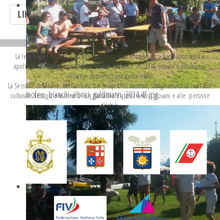
LINK UTILI
La lega Navale Italiana è un ente pubblico non economico a base associativa e
apolitico che svolge servizi di pubblico interesse, di utilità sociale e promuove
iniziative di protezione ambientale.
La Sezione di Milano, nell'ambito dei propri fini statutari, svolge attività di interesse
trofeo_bianchi-albrici_guldmann_2014.45.jpg
culturale, tecnico e marinaro con particolare attenzione ai giovani e alle persone
disabili.