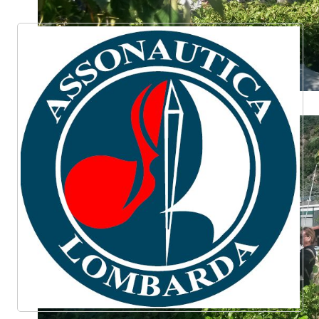
trofeo_bianchi-albrici_guldmann_2014.50.jpg