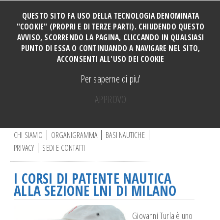
QUESTO SITO FA USO DELLA TECNOLOGIA DENOMINATA
"COOKIE" (PROPRI E DI TERZE PARTI). CHIUDENDO QUESTO
AVVISO, SCORRENDO LA PAGINA, CLICCANDO IN QUALSIASI
HOME
PUNTO DI ESSA O CONTINUANDO A NAVIGARE NEL SITO,
SOCI
ACCONSENTI ALL'USO DEI COOKIE
TUTTI I CORSI
Per saperne di piu'
CORSO PERFORMANCE
APPROVO
Manovre e Ormeggi Cabinati
C
Manutenzione Motore
e
r
CHI SIAMO
ORGANIGRAMMA
BASI NAUTICHE
Manovre a motore base DERVIO
c
PRIVACY
SEDI E CONTATTI
a
Vela ragazzi
.
Vela adulti
.
I CORSI DI PATENTE NAUTICA
.
CORSO CATAMARANO
ALLA SEZIONE LNI DI MILANO
Canoa
Vela e disabili
Giovanni Turla è uno