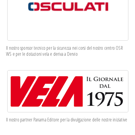
Il nostro sponsor tecnico per la sicurezza nei corsi del nostro centro OSR
WS e per le dotazioni vela e deriva a Dervio
Il nostro partner Panama Editore per la divulgazione delle nostre iniziative