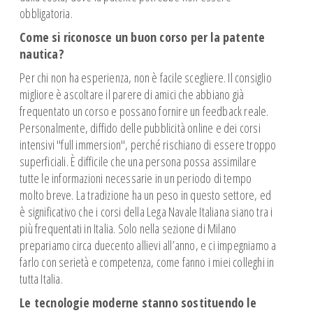
Spazio Istruttori Canoa
obbligatoria.
Spazio Istruttori Vela
Come si riconosce un buon corso per la patente
CROCIERE ESTIVE
nautica?
CAMP ESTIVI
Per chi non ha esperienza, non è facile scegliere. Il consiglio
migliore è ascoltare il parere di amici che abbiano già
frequentato un corso e possano fornire un feedback reale.
Personalmente, diffido delle pubblicità online e dei corsi
intensivi "full immersion", perché rischiano di essere troppo
superficiali. È difficile che una persona possa assimilare
tutte le informazioni necessarie in un periodo di tempo
molto breve. La tradizione ha un peso in questo settore, ed
è significativo che i corsi della Lega Navale Italiana siano tra i
più frequentati in Italia. Solo nella sezione di Milano
prepariamo circa duecento allievi all’anno, e ci impegniamo a
farlo con serietà e competenza, come fanno i miei colleghi in
tutta Italia.
Le tecnologie moderne stanno sostituendo le