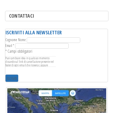
CONTATTACI
ISCRIVITI ALLA NEWSLETTER
Cognome Nome
Email
*
*
Campi obbligatori
Puoi cambiare idea in qualsiasi momento
cliccando sul link di cancellazione presente nel
footer di ogni email che riceverai, oppure
scrivendo a
info@leganavale.mi.it
. Tratteremo i
tuoi dati con rispetto. Per ulteriori informazioni
sulle nostre pratiche di privacy ti invitiamo a
visitare il nostro sito web. Cliccando su
"iscriviti", accetti l'elaborazione dei tuoi dati in
conformità con questi termini.
Usiamo Mailchimp come piattaforma di
marketing. Cliccando su "iscriviti", accetti che i
tuoi dati vengano trasferite a Mailchimp per
l'elaborazione. Scopri di più sulle pratiche di
privacy di Mailchimp
qui
.