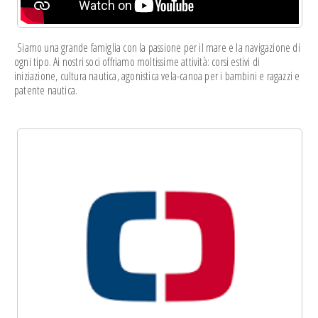
Siamo una grande famiglia con la passione per il mare e la navigazione di
ogni tipo. Ai nostri soci offriamo moltissime attività: corsi estivi di
iniziazione, cultura nautica, agonistica vela-canoa per i bambini e ragazzi e
patente nautica.