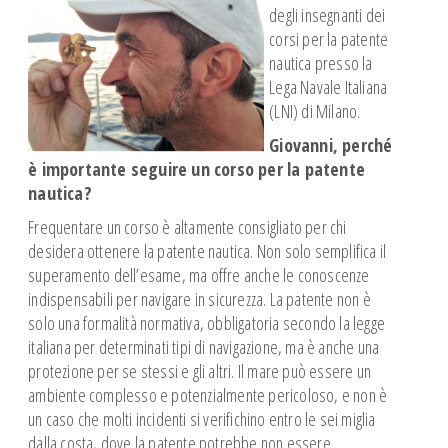
Corsi Meteo
degli insegnanti dei
corsi per la patente
Corso GMDSS-SRC
nautica presso la
SICUREZZA WS OSR 6.01
Lega Navale Italiana
CORSO NAVIGAZIONE ASTRONOMICA
(LNI) di Milano.
PATENTE NAUTICA
Giovanni, perché
è importante seguire un corso per la patente
CONFERENZE
nautica?
SQUADRA AGONISTICA
Frequentare un corso è altamente consigliato per chi
SCUOLE
desidera ottenere la patente nautica. Non solo semplifica il
Giornata del Mare
superamento dell’esame, ma offre anche le conoscenze
REGATE
indispensabili per navigare in sicurezza. La patente non è
solo una formalità normativa, obbligatoria secondo la legge
NEWS
italiana per determinati tipi di navigazione, ma è anche una
ISTRUTTORI
protezione per se stessi e gli altri. Il mare può essere un
I nostri Istruttori
ambiente complesso e potenzialmente pericoloso, e non è
un caso che molti incidenti si verifichino entro le sei miglia
Documenti Istruttori
dalla costa, dove la patente potrebbe non essere