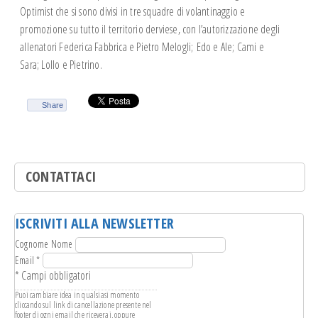
Optimist che si sono divisi in tre squadre di volantinaggio e
promozione su tutto il territorio derviese, con l’autorizzazione degli
allenatori Federica Fabbrica e Pietro Melogli;
Edo e Ale; Cami e
Sara; Lollo e Pietrino.
Share
CONTATTACI
ISCRIVITI ALLA NEWSLETTER
Cognome Nome
Email
*
*
Campi obbligatori
Puoi cambiare idea in qualsiasi momento
cliccando sul link di cancellazione presente nel
footer di ogni email che riceverai, oppure