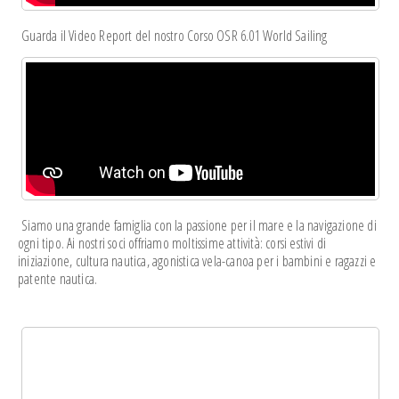
Guarda il Video Report del nostro Corso OSR 6.01 World Sailing
Siamo una grande famiglia con la passione per il mare e la navigazione di
ogni tipo. Ai nostri soci offriamo moltissime attività: corsi estivi di
iniziazione, cultura nautica, agonistica vela-canoa per i bambini e ragazzi e
patente nautica.