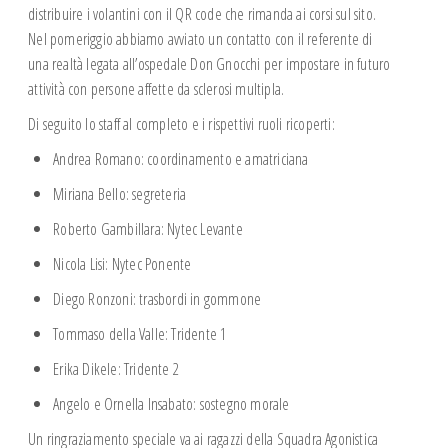
Spazio Istruttori Canoa
distribuire i volantini con il QR code che rimanda ai corsi sul sito.
Spazio Istruttori Vela
Nel pomeriggio abbiamo avviato un contatto con il referente di
CROCIERE ESTIVE
una realtà legata all’ospedale Don Gnocchi per impostare in futuro
attività con persone affette da sclerosi multipla.
CAMP ESTIVI
Di seguito lo staff al completo e i rispettivi ruoli ricoperti:
Andrea Romano: coordinamento e amatriciana
Miriana Bello: segreteria
Roberto Gambillara: Nytec Levante
Nicola Lisi: Nytec Ponente
Diego Ronzoni: trasbordi in gommone
Tommaso della Valle: Tridente 1
Erika Dikele: Tridente 2
Angelo e Ornella Insabato: sostegno morale
Un ringraziamento speciale va ai ragazzi della Squadra Agonistica