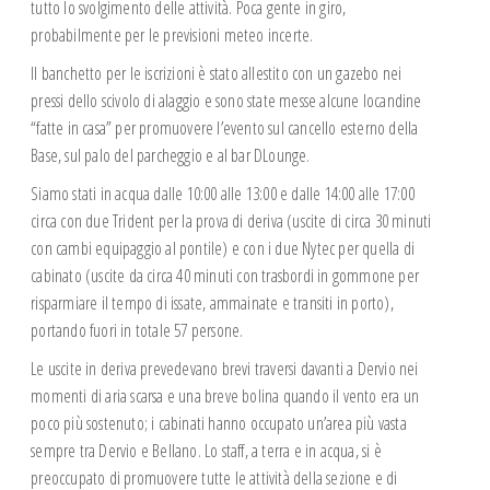
tutto lo svolgimento delle attività. Poca gente in giro,
Corsi Meteo
probabilmente per le previsioni meteo incerte.
Corso GMDSS-SRC
Il banchetto per le iscrizioni è stato allestito con un gazebo nei
SICUREZZA WS OSR 6.01
pressi dello scivolo di alaggio e sono state messe alcune locandine
CORSO NAVIGAZIONE ASTRONOMICA
“fatte in casa” per promuovere l’evento sul cancello esterno della
PATENTE NAUTICA
Base, sul palo del parcheggio e al bar DLounge.
CONFERENZE
Siamo stati in acqua dalle 10:00 alle 13:00 e dalle 14:00 alle 17:00
SQUADRA AGONISTICA
circa con due Trident per la prova di deriva (uscite di circa 30 minuti
con cambi equipaggio al pontile) e con i due Nytec per quella di
SCUOLE
cabinato (uscite da circa 40 minuti con trasbordi in gommone per
Giornata del Mare
risparmiare il tempo di issate, ammainate e transiti in porto),
REGATE
portando fuori in totale 57 persone.
NEWS
Le uscite in deriva prevedevano brevi traversi davanti a Dervio nei
ISTRUTTORI
momenti di aria scarsa e una breve bolina quando il vento era un
I nostri Istruttori
poco più sostenuto; i cabinati hanno occupato un’area più vasta
sempre tra Dervio e Bellano. Lo staff, a terra e in acqua, si è
Documenti Istruttori
preoccupato di promuovere tutte le attività della sezione e di