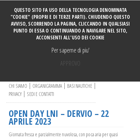
QUESTO SITO FA USO DELLA TECNOLOGIA DENOMINATA
"COOKIE" (PROPRI E DI TERZE PARTI). CHIUDENDO QUESTO
AVVISO, SCORRENDO LA PAGINA, CLICCANDO IN QUALSIASI
HOME
PUNTO DI ESSA O CONTINUANDO A NAVIGARE NEL SITO,
SOCI
ACCONSENTI ALL'USO DEI COOKIE
TUTTI I CORSI
Per saperne di piu'
CORSO PERFORMANCE
APPROVO
Manovre e Ormeggi Cabinati
C
Manutenzione Motore
e
r
CHI SIAMO
ORGANIGRAMMA
BASI NAUTICHE
Manovre a motore base DERVIO
c
PRIVACY
SEDI E CONTATTI
a
Vela ragazzi
.
Vela adulti
.
OPEN DAY LNI – DERVIO – 22
.
CORSO CATAMARANO
APRILE 2023
Canoa
Giornata fresca e parzialmente nuvolosa, con poca aria per quasi
Vela e disabili