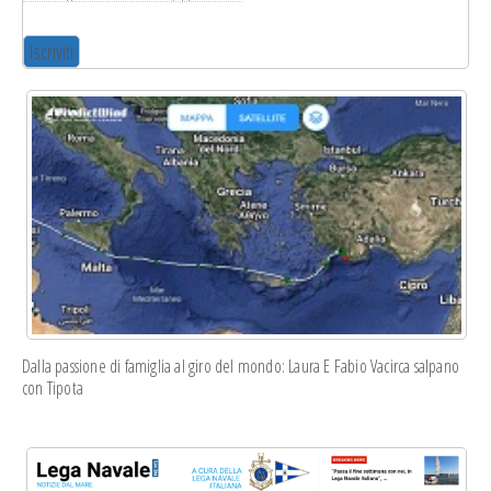
scrivendo a
info@leganavale.mi.it
. Tratteremo i
tuoi dati con rispetto. Per ulteriori informazioni
sulle nostre pratiche di privacy ti invitiamo a
visitare il nostro sito web. Cliccando su
"iscriviti", accetti l'elaborazione dei tuoi dati in
conformità con questi termini.
Usiamo Mailchimp come piattaforma di
marketing. Cliccando su "iscriviti", accetti che i
tuoi dati vengano trasferite a Mailchimp per
l'elaborazione. Scopri di più sulle pratiche di
privacy di Mailchimp
qui
.
Dalla passione di famiglia al giro del mondo: Laura E Fabio Vacirca salpano
con Tipota