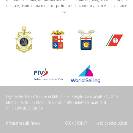
culturale, tecnico e marinaro con particolare attenzione ai giovani e alle persone
disabili.
Lega Navale Italiana Sezione di Milano - Sede legale: Viale Cassala 34, 20143
Milano - tel. 02 58314058 - fax 02 58314305 -
info@leganavale.mi.it
C.F. / P.IVA 80100590159
Informativa sulla Privacy
COOKIE POLICY
web by
sofos LAB srl