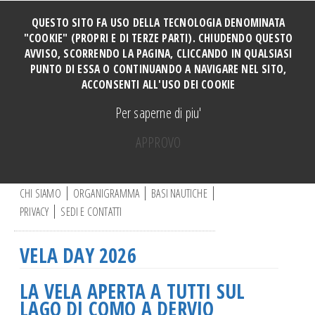
QUESTO SITO FA USO DELLA TECNOLOGIA DENOMINATA
"COOKIE" (PROPRI E DI TERZE PARTI). CHIUDENDO QUESTO
AVVISO, SCORRENDO LA PAGINA, CLICCANDO IN QUALSIASI
HOME
PUNTO DI ESSA O CONTINUANDO A NAVIGARE NEL SITO,
SOCI
ACCONSENTI ALL'USO DEI COOKIE
TUTTI I CORSI
Per saperne di piu'
CORSO PERFORMANCE
APPROVO
Manovre e Ormeggi Cabinati
C
Manutenzione Motore
e
r
CHI SIAMO
ORGANIGRAMMA
BASI NAUTICHE
Manovre a motore base DERVIO
c
PRIVACY
SEDI E CONTATTI
a
Vela ragazzi
.
Vela adulti
.
VELA DAY 2026
.
CORSO CATAMARANO
Canoa
LA VELA APERTA A TUTTI SUL
Vela e disabili
LAGO DI COMO A DERVIO