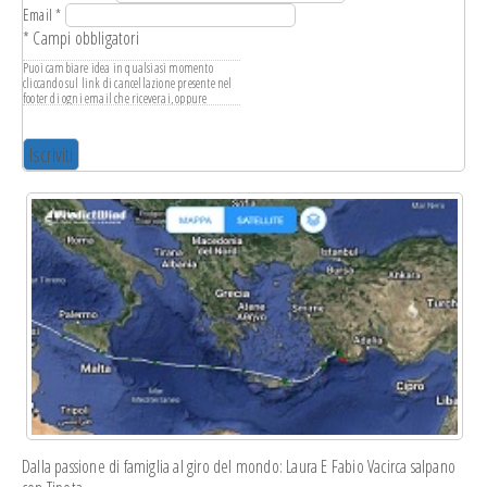
Email
*
*
Campi obbligatori
Puoi cambiare idea in qualsiasi momento
cliccando sul link di cancellazione presente nel
footer di ogni email che riceverai, oppure
scrivendo a
info@leganavale.mi.it
. Tratteremo i
tuoi dati con rispetto. Per ulteriori informazioni
sulle nostre pratiche di privacy ti invitiamo a
visitare il nostro sito web. Cliccando su
"iscriviti", accetti l'elaborazione dei tuoi dati in
conformità con questi termini.
Usiamo Mailchimp come piattaforma di
marketing. Cliccando su "iscriviti", accetti che i
tuoi dati vengano trasferite a Mailchimp per
l'elaborazione. Scopri di più sulle pratiche di
privacy di Mailchimp
qui
.
Dalla passione di famiglia al giro del mondo: Laura E Fabio Vacirca salpano