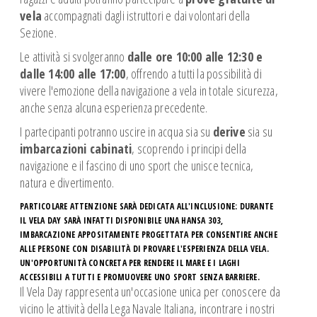
Spazio Istruttori Canoa
vela
accompagnati dagli istruttori e dai volontari della
Spazio Istruttori Vela
Sezione.
CROCIERE ESTIVE
Le attività si svolgeranno
dalle ore 10:00 alle 12:30 e
CAMP ESTIVI
dalle 14:00 alle 17:00
, offrendo a tutti la possibilità di
vivere l'emozione della navigazione a vela in totale sicurezza,
anche senza alcuna esperienza precedente.
I partecipanti potranno uscire in acqua sia su
derive
sia su
imbarcazioni cabinati
, scoprendo i principi della
navigazione e il fascino di uno sport che unisce tecnica,
natura e divertimento.
PARTICOLARE ATTENZIONE SARÀ DEDICATA ALL'INCLUSIONE: DURANTE
IL VELA DAY SARÀ INFATTI DISPONIBILE UNA
HANSA 303
,
IMBARCAZIONE APPOSITAMENTE PROGETTATA PER CONSENTIRE ANCHE
ALLE PERSONE CON DISABILITÀ DI PROVARE L'ESPERIENZA DELLA VELA.
UN'OPPORTUNITÀ CONCRETA PER RENDERE IL MARE E I LAGHI
ACCESSIBILI A TUTTI E PROMUOVERE UNO SPORT SENZA BARRIERE.
Il Vela Day rappresenta un'occasione unica per conoscere da
vicino le attività della Lega Navale Italiana, incontrare i nostri