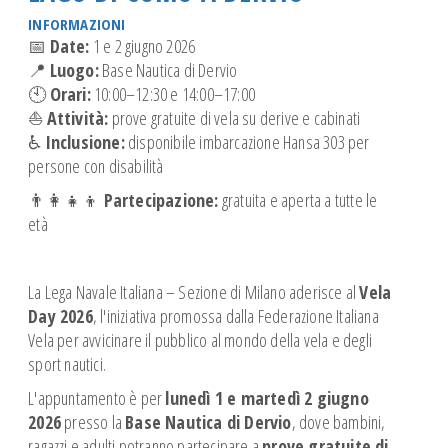
Corsi Meteo
INFORMAZIONI
Corso GMDSS-SRC
📅
Date:
1 e 2 giugno 2026
📍
Luogo:
Base Nautica di Dervio
SICUREZZA WS OSR 6.01
🕙
Orari:
10:00–12:30 e 14:00–17:00
CORSO NAVIGAZIONE ASTRONOMICA
⛵
Attività:
prove gratuite di vela su derive e cabinati
PATENTE NAUTICA
♿
Inclusione:
disponibile imbarcazione Hansa 303 per
persone con disabilità
CONFERENZE
👨‍👩‍👧‍👦
Partecipazione:
gratuita e aperta a tutte le
SQUADRA AGONISTICA
età
SCUOLE
Giornata del Mare
La Lega Navale Italiana – Sezione di Milano aderisce al
Vela
REGATE
Day 2026
, l'iniziativa promossa dalla Federazione Italiana
NEWS
Vela per avvicinare il pubblico al mondo della vela e degli
ISTRUTTORI
sport nautici.
I nostri Istruttori
L'appuntamento è per
lunedì 1 e martedì 2 giugno
Documenti Istruttori
2026
presso la
Base Nautica di Dervio
, dove bambini,
ragazzi e adulti potranno partecipare a
prove gratuite di