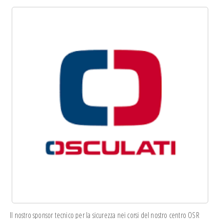
Il nostro sponsor tecnico per la sicurezza nei corsi del nostro centro OSR