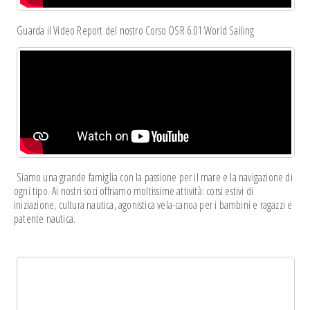
Guarda il Video Report del nostro Corso OSR 6.01 World Sailing
Siamo una grande famiglia con la passione per il mare e la navigazione di
ogni tipo. Ai nostri soci offriamo moltissime attività: corsi estivi di
iniziazione, cultura nautica, agonistica vela-canoa per i bambini e ragazzi e
patente nautica.