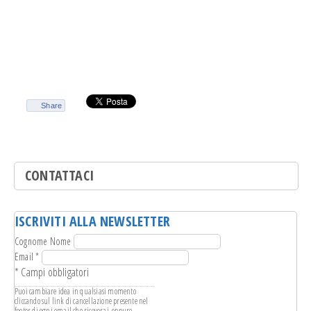
Share
CONTATTACI
ISCRIVITI ALLA NEWSLETTER
Cognome Nome
Email
*
*
Campi obbligatori
Puoi cambiare idea in qualsiasi momento
cliccando sul link di cancellazione presente nel
footer di ogni email che riceverai, oppure