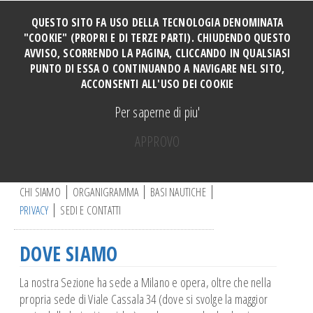
QUESTO SITO FA USO DELLA TECNOLOGIA DENOMINATA
"COOKIE" (PROPRI E DI TERZE PARTI). CHIUDENDO QUESTO
AVVISO, SCORRENDO LA PAGINA, CLICCANDO IN QUALSIASI
HOME
PUNTO DI ESSA O CONTINUANDO A NAVIGARE NEL SITO,
SOCI
ACCONSENTI ALL'USO DEI COOKIE
TUTTI I CORSI
Per saperne di piu'
CORSO PERFORMANCE
APPROVO
Manovre e Ormeggi Cabinati
C
Manutenzione Motore
e
r
CHI SIAMO
ORGANIGRAMMA
BASI NAUTICHE
Manovre a motore base DERVIO
c
PRIVACY
SEDI E CONTATTI
a
Vela ragazzi
.
Vela adulti
.
DOVE SIAMO
.
CORSO CATAMARANO
Canoa
La nostra Sezione ha sede a Milano e opera, oltre che nella
propria sede di Viale Cassala 34 (dove si svolge la maggior
Vela e disabili