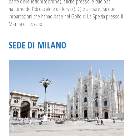
parte delle lezioni teoriche), anche presso le due basi
Corsi Meteo
nautiche dell'Idroscalo e di Dervio (LC) e al mare, su due
Corso GMDSS-SRC
imbarcazioni che hanno base nel Golfo di La Spezia presso il
Marina di Fezzano.
SICUREZZA WS OSR 6.01
CORSO NAVIGAZIONE ASTRONOMICA
SEDE DI MILANO
PATENTE NAUTICA
CONFERENZE
SQUADRA AGONISTICA
SCUOLE
Giornata del Mare
REGATE
NEWS
ISTRUTTORI
I nostri Istruttori
Documenti Istruttori