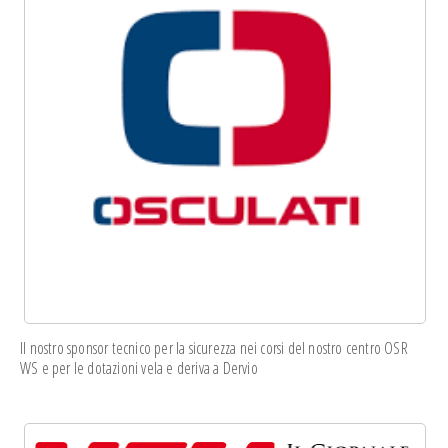
Il nostro sponsor tecnico per la sicurezza nei corsi del nostro centro OSR
WS e per le dotazioni vela e deriva a Dervio