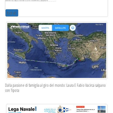
scrivendo a
info@leganavale.mi.it
. Tratteremo i
tuoi dati con rispetto. Per ulteriori informazioni
sulle nostre pratiche di privacy ti invitiamo a
visitare il nostro sito web. Cliccando su
"iscriviti", accetti l'elaborazione dei tuoi dati in
conformità con questi termini.
Usiamo Mailchimp come piattaforma di
marketing. Cliccando su "iscriviti", accetti che i
tuoi dati vengano trasferite a Mailchimp per
l'elaborazione. Scopri di più sulle pratiche di
privacy di Mailchimp
qui
.
Dalla passione di famiglia al giro del mondo: Laura E Fabio Vacirca salpano
con Tipota