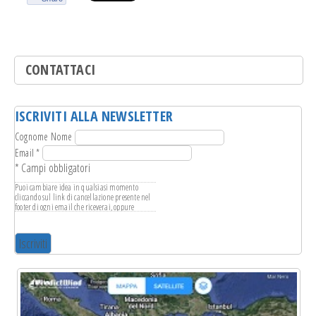
CONTATTACI
ISCRIVITI ALLA NEWSLETTER
Cognome Nome
Email
*
*
Campi obbligatori
Puoi cambiare idea in qualsiasi momento
cliccando sul link di cancellazione presente nel
footer di ogni email che riceverai, oppure
scrivendo a
info@leganavale.mi.it
. Tratteremo i
tuoi dati con rispetto. Per ulteriori informazioni
sulle nostre pratiche di privacy ti invitiamo a
visitare il nostro sito web. Cliccando su
"iscriviti", accetti l'elaborazione dei tuoi dati in
conformità con questi termini.
Usiamo Mailchimp come piattaforma di
marketing. Cliccando su "iscriviti", accetti che i
tuoi dati vengano trasferite a Mailchimp per
l'elaborazione. Scopri di più sulle pratiche di