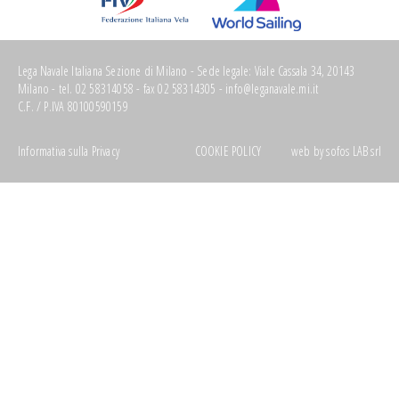
Lega Navale Italiana Sezione di Milano - Sede legale: Viale Cassala 34, 20143
Milano - tel. 02 58314058 - fax 02 58314305 -
info@leganavale.mi.it
C.F. / P.IVA 80100590159
Informativa sulla Privacy
COOKIE POLICY
web by
sofos LAB srl