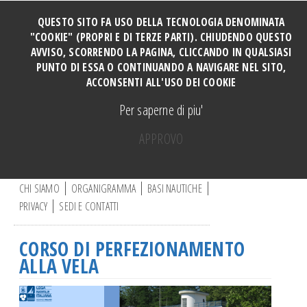
QUESTO SITO FA USO DELLA TECNOLOGIA DENOMINATA
"COOKIE" (PROPRI E DI TERZE PARTI). CHIUDENDO QUESTO
AVVISO, SCORRENDO LA PAGINA, CLICCANDO IN QUALSIASI
HOME
PUNTO DI ESSA O CONTINUANDO A NAVIGARE NEL SITO,
SOCI
ACCONSENTI ALL'USO DEI COOKIE
TUTTI I CORSI
Per saperne di piu'
CORSO PERFORMANCE
APPROVO
Manovre e Ormeggi Cabinati
C
Manutenzione Motore
e
r
CHI SIAMO
ORGANIGRAMMA
BASI NAUTICHE
Manovre a motore base DERVIO
c
PRIVACY
SEDI E CONTATTI
a
Vela ragazzi
.
Vela adulti
.
CORSO DI PERFEZIONAMENTO
.
CORSO CATAMARANO
ALLA VELA
Canoa
Vela e disabili