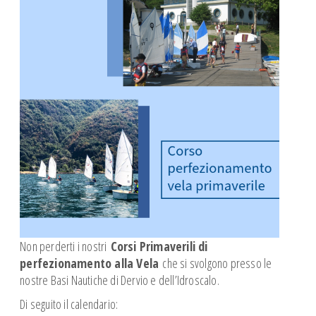
Corsi Meteo
Corso GMDSS-SRC
SICUREZZA WS OSR 6.01
CORSO NAVIGAZIONE ASTRONOMICA
PATENTE NAUTICA
CONFERENZE
SQUADRA AGONISTICA
SCUOLE
Giornata del Mare
REGATE
NEWS
Non perderti i nostri
Corsi Primaverili di
ISTRUTTORI
perfezionamento alla Vela
che si svolgono presso le
I nostri Istruttori
nostre Basi Nautiche di Dervio e dell’Idroscalo.
Documenti Istruttori
Di seguito il calendario: