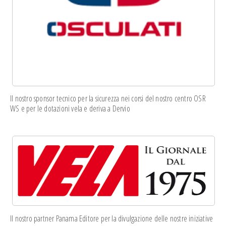
Il nostro sponsor tecnico per la sicurezza nei corsi del nostro centro OSR
WS e per le dotazioni vela e deriva a Dervio
Il nostro partner Panama Editore per la divulgazione delle nostre iniziative