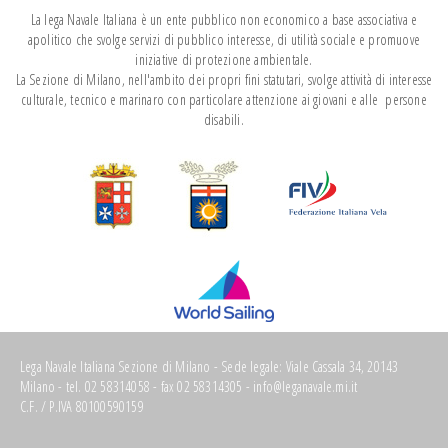
La lega Navale Italiana è un ente pubblico non economico a base associativa e
apolitico che svolge servizi di pubblico interesse, di utilità sociale e promuove
iniziative di protezione ambientale.
La Sezione di Milano, nell'ambito dei propri fini statutari, svolge attività di interesse
culturale, tecnico e marinaro con particolare attenzione ai giovani e alle persone
disabili.
Lega Navale Italiana Sezione di Milano - Sede legale: Viale Cassala 34, 20143
Milano - tel. 02 58314058 - fax 02 58314305 -
info@leganavale.mi.it
C.F. / P.IVA 80100590159