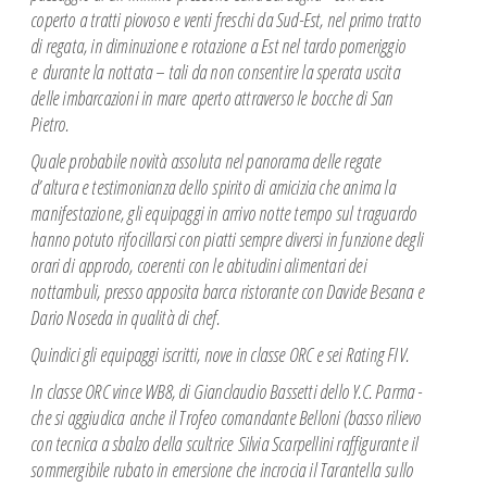
coperto a tratti piovoso e venti freschi da Sud-
Est, nel primo tratto
di regata, in diminuzione e rotazione a Est nel tardo pomeriggio
e
durante la nottata – tali da non consentire la sperata uscita
delle imbarcazioni in mare
aperto attraverso le bocche di San
Pietro.
Quale probabile novità assoluta nel panorama delle regate
d’altura e testimonianza dello
spirito di amicizia che anima la
manifestazione, gli equipaggi in arrivo notte tempo sul
traguardo
hanno potuto rifocillarsi con piatti sempre diversi in funzione degli
orari di
approdo, coerenti con le abitudini alimentari dei
nottambuli, presso apposita barca
ristorante con Davide Besana e
Dario Noseda in qualità di chef.
Quindici gli equipaggi iscritti, nove in classe ORC e sei Rating FIV.
In classe ORC vince WB8, di Gianclaudio Bassetti dello Y.C. Parma -
che si aggiudica
anche il Trofeo comandante Belloni (basso rilievo
con tecnica a sbalzo della scultrice
Silvia Scarpellini raffigurante il
sommergibile rubato in emersione che incrocia il Tarantella
sullo