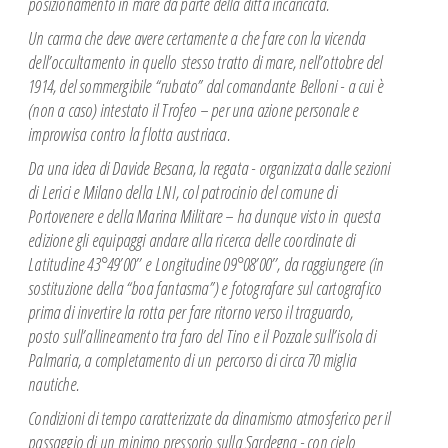
posizionamento in mare da parte della ditta incaricata.
Un carma che deve avere certamente a che fare con la vicenda
dell’occultamento in quello
stesso tratto di mare, nell’ottobre del
1914, del sommergibile “rubato” dal comandante
Belloni - a cui è
(non a caso) intestato il Trofeo – per una azione personale e
improvvisa
contro la flotta austriaca.
Da una idea di Davide Besana, la regata - organizzata dalle sezioni
di Lerici e Milano della
LNI, col patrocinio del comune di
Portovenere e della Marina Militare – ha dunque visto in
questa
edizione gli equipaggi andare alla ricerca delle coordinate di
Latitudine 43°49’00’’ e
Longitudine 09°08’00’’, da raggiungere (in
sostituzione della “boa fantasma”) e fotografare
sul cartografico
prima di invertire la rotta per fare ritorno verso il traguardo,
posto
sull’allineamento tra faro del Tino e il Pozzale sull’isola di
Palmaria, a completamento di un
percorso di circa 70 miglia
nautiche.
Condizioni di tempo caratterizzate da dinamismo atmosferico per il
passaggio di un
minimo pressorio sulla Sardegna - con cielo