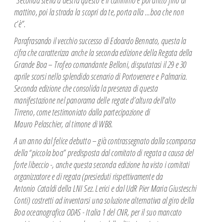
Spazio Istruttori Canoa
mattino, poi la strada la
scopri da te, porta alla …boa che non
Spazio Istruttori Vela
c’è”.
CROCIERE ESTIVE
Parafrasando il vecchio successo di Edoardo Bennato, questa la
CAMP ESTIVI
cifra che caratterizza
anche la seconda edizione della Regata della
Grande Boa – Trofeo comandante
Belloni, disputatasi il 29 e 30
aprile scorsi nello splendido scenario di Portovenere e
Palmaria.
Seconda edizione che consolida la presenza di questa
manifestazione nel panorama delle
regate d’altura dell’alto
Tirreno, come testimoniato dalla partecipazione di
Mauro
Pelaschier, al timone di WB8.
A un anno dal felice debutto – già contrassegnato dalla scomparsa
della “piccola boa”
predisposta dal comitato di regata a causa del
forte libeccio -, anche questa seconda
edizione ha visto i comitati
organizzatore e di regata (presieduti rispettivamente da
Antonio
Cataldi della LNI Sez. Lerici e dal UdR Pier Maria Giusteschi
Conti) costretti ad inventarsi
una soluzione alternativa al giro della
Boa oceanografica ODAS - Italia 1 del CNR, per il
suo mancato