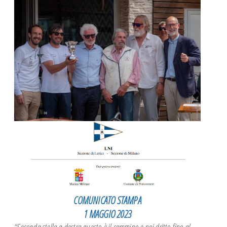
Corsi Meteo
Corso GMDSS-SRC
SICUREZZA WS OSR 6.01
CORSO NAVIGAZIONE ASTRONOMICA
PATENTE NAUTICA
CONFERENZE
SQUADRA AGONISTICA
SCUOLE
Giornata del Mare
REGATE
NEWS
ISTRUTTORI
I nostri Istruttori
COMUNICATO STAMPA
Documenti Istruttori
1 MAGGIO 2023
“Seconda stella a destra questo è il cammino e poi dritto fino al