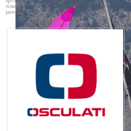
ogni tipo. Ai nostri soci offriamo moltissime attività: corsi estivi di
iniziazione, cultura nautica, agonistica vela-canoa per i bambini e ragazzi e
patente nautica.