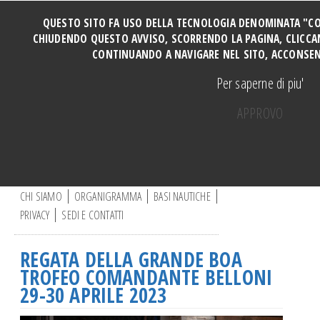
QUESTO SITO FA USO DELLA TECNOLOGIA DENOMINATA "COOK
CHIUDENDO QUESTO AVVISO, SCORRENDO LA PAGINA, CLICCAN
CONTINUANDO A NAVIGARE NEL SITO, ACCONSENT
HOME
Per saperne di piu'
SOCI
TUTTI I CORSI
APPROVO
CORSO PERFORMANCE
Manovre e Ormeggi Cabinati
C
Manutenzione Motore
e
r
CHI SIAMO
ORGANIGRAMMA
BASI NAUTICHE
Manovre a motore base DERVIO
c
PRIVACY
SEDI E CONTATTI
a
Vela ragazzi
.
Vela adulti
.
REGATA DELLA GRANDE BOA
.
CORSO CATAMARANO
TROFEO COMANDANTE BELLONI
Canoa
29-30 APRILE 2023
Vela e disabili