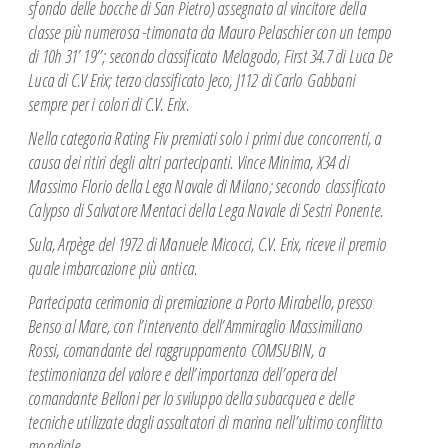
sfondo delle bocche di San Pietro) assegnato al vincitore della
classe più numerosa -
timonata da Mauro Pelaschier con un tempo
di 10h 31’ 19’’; secondo classificato
Melagodo, First 34.7 di Luca De
Luca di C.V Erix; terzo classificato Jeco, J112 di Carlo
Gabbani
sempre per i colori di C.V. Erix.
Nella categoria Rating Fiv premiati solo i primi due concorrenti, a
causa dei ritiri degli altri
partecipanti. Vince Minima, X34 di
Massimo Florio della Lega Navale di Milano; secondo
classificato
Calypso di Salvatore Mentaci della Lega Navale di Sestri Ponente.
Sula, Arpège del 1972 di Manuele Micocci, C.V. Erix, riceve il premio
quale imbarcazione
più antica.
Partecipata cerimonia di premiazione a Porto Mirabello, presso
Benso al Mare, con
l’intervento dell’Ammiraglio Massimiliano
Rossi, comandante del raggruppamento
COMSUBIN, a
testimonianza del valore e dell’importanza dell’opera del
comandante
Belloni per lo sviluppo della subacquea e delle
tecniche utilizzate dagli assaltatori di
marina nell’ultimo conflitto
mondiale.